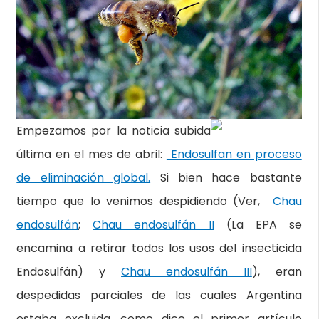
Empezamos por la noticia subida
última en el mes de abril:
Endosulfan en proceso
de eliminación global.
Si bien hace bastante
tiempo que lo venimos despidiendo (Ver,
Chau
endosulfán
;
Chau endosulfán II
(La EPA se
encamina a retirar todos los usos del insecticida
Endosulfán) y
Chau endosulfán III
), eran
despedidas parciales de las cuales Argentina
estaba excluida, como dice el primer artículo