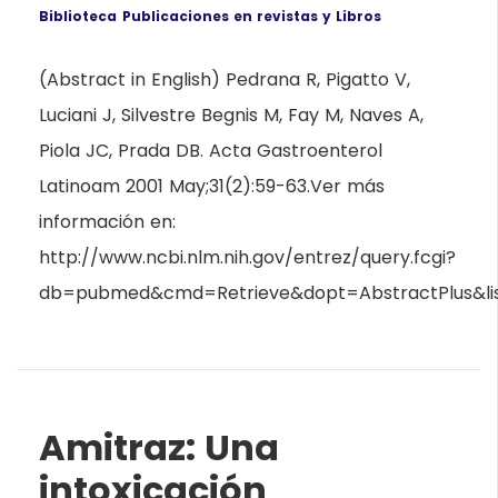
Biblioteca
Publicaciones en revistas y Libros
(Abstract in English) Pedrana R, Pigatto V,
Luciani J, Silvestre Begnis M, Fay M, Naves A,
Piola JC, Prada DB. Acta Gastroenterol
Latinoam 2001 May;31(2):59-63.Ver más
información en:
http://www.ncbi.nlm.nih.gov/entrez/query.fcgi?
db=pubmed&cmd=Retrieve&dopt=AbstractPlus&list
Amitraz: Una
intoxicación