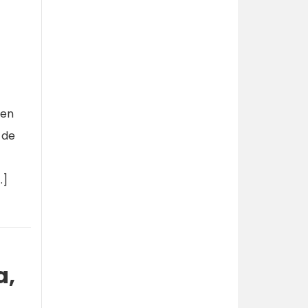
ven
 de
…]
a,