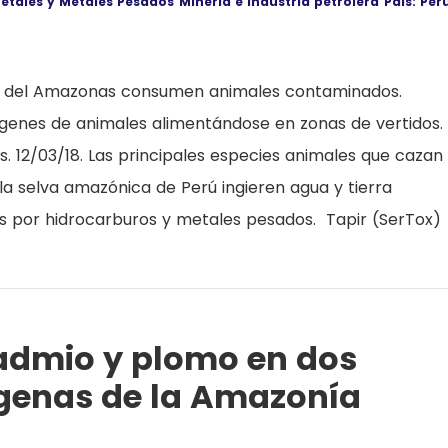
etales y Metales Pesados
Minería e industria petrolera
País: Per
s del Amazonas consumen animales contaminados.
genes de animales alimentándose en zonas de vertidos.
s. 12/03/18. Las principales especies animales que cazan 
la selva amazónica de Perú ingieren agua y tierra
 por hidrocarburos y metales pesados. Tapir (SerTox)
admio y plomo en dos
genas de la Amazonía