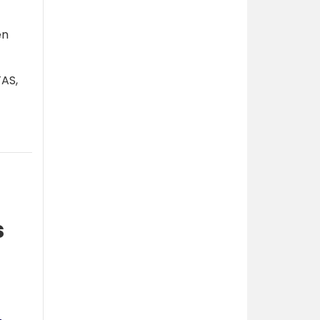
en
TAS,
s