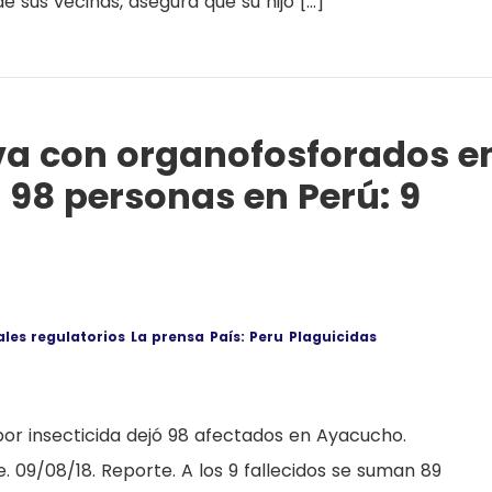
de sus vecinas, asegura que su hijo […]
va con organofosforados e
 98 personas en Perú: 9
ales regulatorios
La prensa
País: Peru
Plaguicidas
por insecticida dejó 98 afectados en Ayacucho.
e. 09/08/18. Reporte. A los 9 fallecidos se suman 89