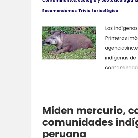
Contaminantes, ecología y ecotoxicología
M
Recomendamos
Trivia toxicológica
Los indígena
Primeras imá
agenciasinc.e
indígenas de 
contaminadas
Miden mercurio, c
comunidades indí
peruana