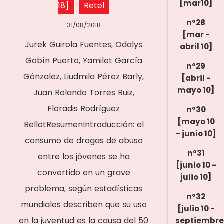
[mar10]
18]
Retel
nº28
31/08/2018
[mar -
Jurek Guirola Fuentes, Odalys
abril 10]
Gobín Puerto, Yamilet García
nº29
Gónzalez, Liudmila Pérez Barly,
[abril -
mayo 10]
Juan Rolando Torres Ruiz,
Floradis Rodríguez
nº30
[mayo 10
BellotResumenIntroducción: el
- junio 10]
consumo de drogas de abuso
nº31
entre los jóvenes se ha
[junio 10 -
convertido en un grave
julio 10]
problema, según estadísticas
nº32
mundiales describen que su uso
[julio 10 -
en la juventud es la causa del 50
septiembre