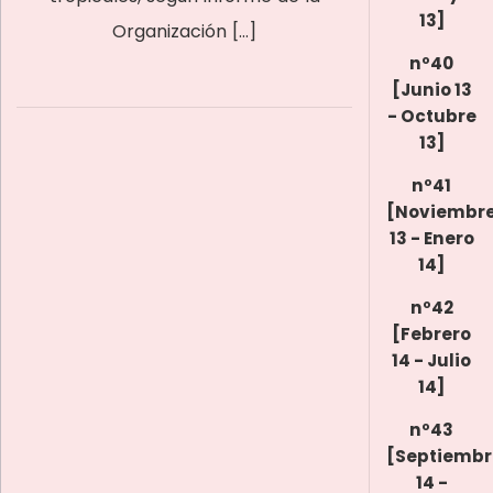
13]
Organización […]
nº40
[Junio 13
- Octubre
13]
nº41
[Noviembr
13 - Enero
14]
nº42
[Febrero
14 - Julio
14]
nº43
[Septiembr
14 -