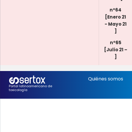
nº64
[Enero 21
- Mayo 21
]
nº65
[Julio 21 –
]
Quiénes somos
Portal latinoamericano de
toxicología