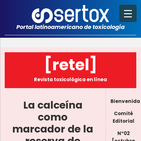
Portal latinoamericano de toxicología
[retel]
Revista toxicológica en línea
La calceína
Bienvenida
como
Comité
Editorial
marcador de la
N°02
reserva de
[octubre