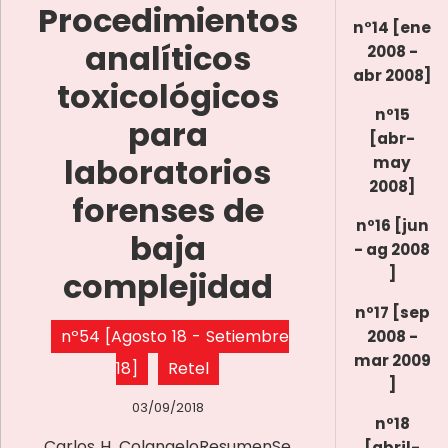
Procedimientos
n°14 [ene
analíticos
2008 -
abr 2008]
toxicológicos
nº15
para
[abr-
laboratorios
may
2008]
forenses de
nº16 [jun
baja
- ag 2008
]
complejidad
nº17 [sep
nº54 [Agosto 18 - Setiembre
2008 -
mar 2009
18]
Retel
]
03/09/2018
nº18
Carlos H. ColangeloResumenSe
[abril-