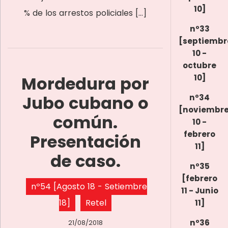
10]
% de los arrestos policiales […]
nº33
[septiembr
10 -
octubre
Mordedura por
10]
Jubo cubano o
nº34
[noviembr
común.
10 -
febrero
Presentación
11]
de caso.
nº35
[febrero
nº54 [Agosto 18 - Setiembre
11 - Junio
18]
Retel
11]
nº36
21/08/2018