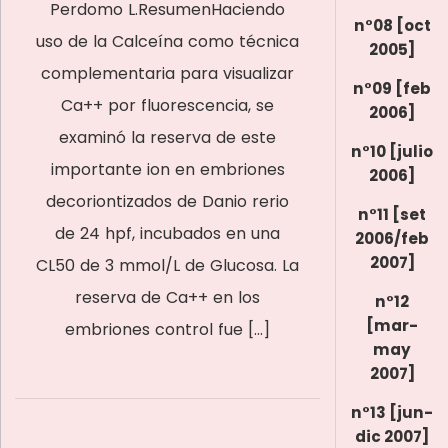
Perdomo L.ResumenHaciendo
n°08 [oct
uso de la Calceína como técnica
2005]
complementaria para visualizar
n°09 [feb
Ca++ por fluorescencia, se
2006]
examinó la reserva de este
n°10 [julio
importante ion en embriones
2006]
decoriontizados de Danio rerio
n°11 [set
de 24 hpf, incubados en una
2006/feb
2007]
CL50 de 3 mmol/L de Glucosa. La
reserva de Ca++ en los
n°12
[mar-
embriones control fue […]
may
2007]
n°13 [jun-
dic 2007]