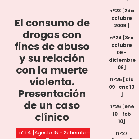
nº23 [2da
octubre
El consumo de
2009 ]
drogas con
nº24 [3ra
fines de abuso
octubre
09 -
y su relación
diciembre
con la muerte
09]
violenta.
nº25 [dic
09 -ene 10
Presentación
]
de un caso
nº26 [ene
clínico
10 - feb
10]
nº54 [Agosto 18 - Setiembre
nº27