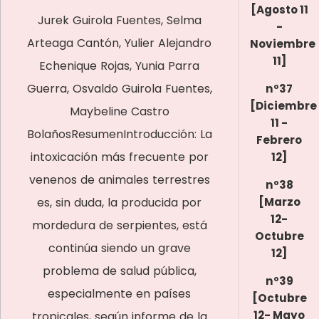
[Agosto 11
Jurek Guirola Fuentes, Selma
-
Arteaga Cantón, Yulier Alejandro
Noviembre
11]
Echenique Rojas, Yunia Parra
Guerra, Osvaldo Guirola Fuentes,
nº37
[Diciembre
Maybeline Castro
11 -
BolañosResumenIntroducción: La
Febrero
intoxicación más frecuente por
12]
venenos de animales terrestres
nº38
es, sin duda, la producida por
[Marzo
12-
mordedura de serpientes, está
Octubre
continúa siendo un grave
12]
problema de salud pública,
nº39
especialmente en países
[Octubre
12- Mayo
tropicales, según informe de la