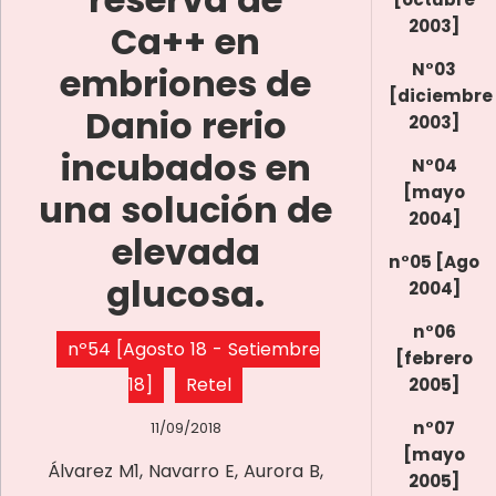
2003]
Ca++ en
N°03
embriones de
[diciembre
Danio rerio
2003]
incubados en
N°04
[mayo
una solución de
2004]
elevada
n°05 [Ago
glucosa.
2004]
n°06
nº54 [Agosto 18 - Setiembre
[febrero
18]
Retel
2005]
n°07
11/09/2018
[mayo
Álvarez M1, Navarro E, Aurora B,
2005]