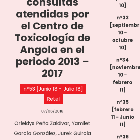
consultas
10]
atendidas por
nº33
el Centro de
[septiembr
10 -
Toxicología de
octubre
Angola en el
10]
periodo 2013 –
nº34
[noviembr
2017
10 -
febrero
nº53 [Junio 18 - Julio 18]
11]
Retel
nº35
[febrero
07/06/2018
11 - Junio
Orleidys Peña Zaldivar, Yamilet
11]
García González, Jurek Guirola
nº36