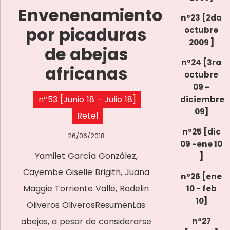
Envenenamiento
nº23 [2da
por picaduras
octubre
2009 ]
de abejas
nº24 [3ra
africanas
octubre
09 -
nº53 [Junio 18 - Julio 18]
diciembre
09]
Retel
nº25 [dic
26/06/2018
09 -ene 10
Yamilet García González,
]
Cayembe Giselle Brigith, Juana
nº26 [ene
Maggie Torriente Valle, Rodelin
10 - feb
10]
Oliveros OliverosResumenLas
abejas, a pesar de considerarse
nº27