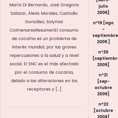
María Di Bernardo, José Gregorio
julio
2009]
Salazar, Alexis Morales, Custodio
González, Solymar
nº19 [ago
-
ColmenaresResumenEl consumo
septiembre
de cocaína es un problema de
2009 ]
interés mundial, por las graves
nº20
repercusiones a la salud y a nivel
[septiembr
social. El SNC es el más afectado
2009]
por el consumo de cocaína,
nº21
debido a las alteraciones en los
[sep-
octubre
receptores y […]
2009]
nº22
[octubre
2009]