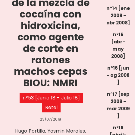
de la mezcla de
n°14 [ene
cocaína con
2008 -
hidroxicina,
abr 2008]
como agente
nº15
[abr-
de corte en
may
ratones
2008]
machos cepas
nº16 [jun
- ag 2008
BIOU: NMRI
]
nº17 [sep
nº53 [Junio 18 - Julio 18]
2008 -
Retel
mar 2009
]
23/07/2018
nº18
Hugo Portilla, Yasmin Morales,
[abril-