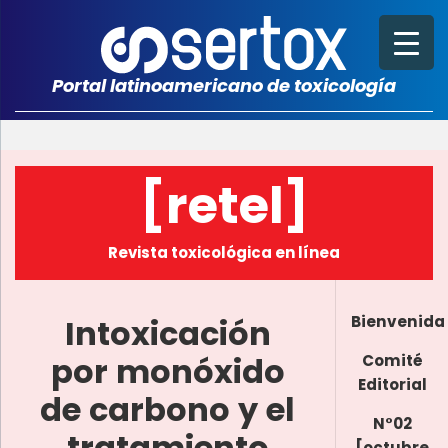
Portal latinoamericano de toxicología
[retel]
Revista toxicológica en línea
Intoxicación
Bienvenida
por monóxido
Comité
Editorial
de carbono y el
N°02
tratamiento
[octubre