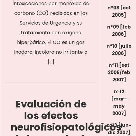
intoxicaciones por monóxido de
n°08 [oct
carbono (CO) recibidas en los
2005]
Servicios de Urgencia y su
n°09 [feb
tratamiento con oxígeno
2006]
hiperbárico. El CO es un gas
n°10 [julio
inodoro, incoloro no irritante a
2006]
[…]
n°11 [set
2006/feb
2007]
n°12
[mar-
Evaluación de
may
los efectos
2007]
neurofisiopatológicos
n°13 [jun-
dic 2007]