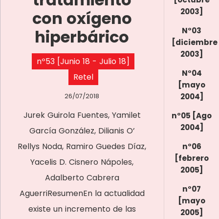
2003]
con oxígeno
N°03
hiperbárico
[diciembre
2003]
nº53 [Junio 18 - Julio 18]
N°04
Retel
[mayo
2004]
26/07/2018
Jurek Guirola Fuentes, Yamilet
n°05 [Ago
2004]
García González, Dilianis O’
Rellys Noda, Ramiro Guedes Díaz,
n°06
[febrero
Yacelis D. Cisnero Nápoles,
2005]
Adalberto Cabrera
n°07
AguerriResumenEn la actualidad
[mayo
existe un incremento de las
2005]