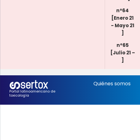
nº64
[Enero 21
- Mayo 21
]
nº65
[Julio 21 –
]
Quiénes somos
Portal latinoamericano de
toxicología