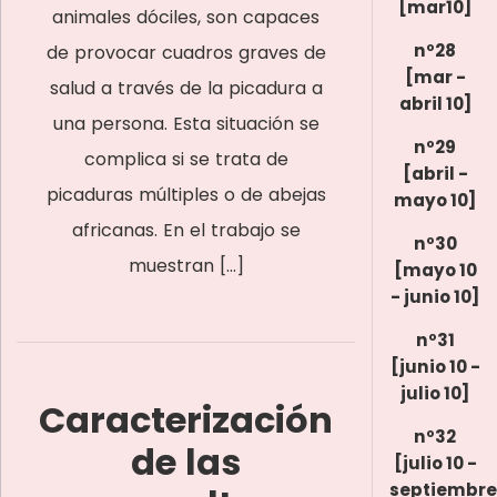
[mar10]
animales dóciles, son capaces
nº28
de provocar cuadros graves de
[mar -
salud a través de la picadura a
abril 10]
una persona. Esta situación se
nº29
complica si se trata de
[abril -
picaduras múltiples o de abejas
mayo 10]
africanas. En el trabajo se
nº30
muestran […]
[mayo 10
- junio 10]
nº31
[junio 10 -
julio 10]
Caracterización
nº32
de las
[julio 10 -
septiembre