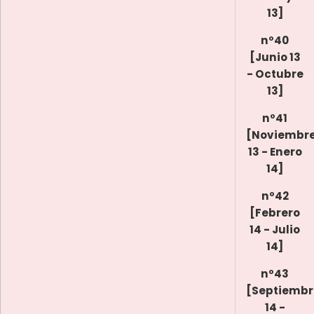
13]
nº40
[Junio 13
- Octubre
13]
nº41
[Noviembr
13 - Enero
14]
nº42
[Febrero
14 - Julio
14]
nº43
[Septiembr
14 -