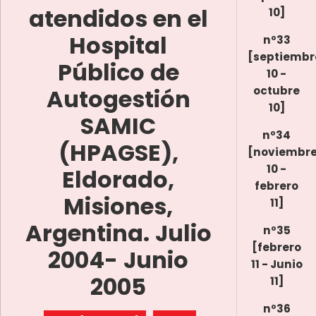
atendidos en el
10]
Hospital
nº33
[septiembr
Público de
10 -
Autogestión
octubre
10]
SAMIC
nº34
(HPAGSE),
[noviembr
10 -
Eldorado,
febrero
Misiones,
11]
Argentina. Julio
nº35
[febrero
2004- Junio
11 - Junio
2005
11]
nº36