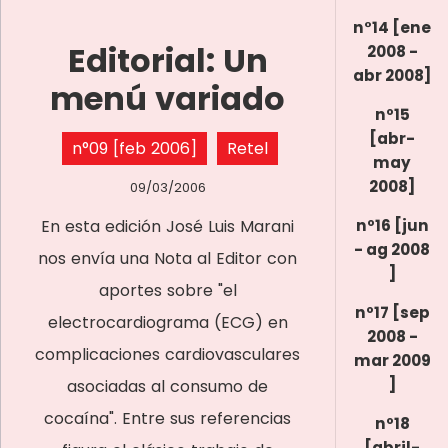
n°14 [ene
Editorial: Un
2008 -
abr 2008]
menú variado
nº15
[abr-
n°09 [feb 2006]
Retel
may
2008]
09/03/2006
En esta edición José Luis Marani
nº16 [jun
- ag 2008
nos envía una Nota al Editor con
]
aportes sobre "el
nº17 [sep
electrocardiograma (ECG) en
2008 -
complicaciones cardiovasculares
mar 2009
]
asociadas al consumo de
cocaína". Entre sus referencias
nº18
[abril-