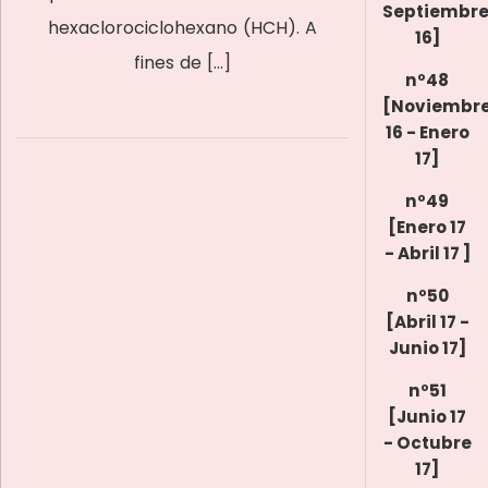
Septiembr
hexaclorociclohexano (HCH). A
16]
fines de […]
nº48
[Noviembr
16 - Enero
17]
nº49
[Enero 17
- Abril 17 ]
nº50
[Abril 17 -
Junio 17]
nº51
[Junio 17
- Octubre
17]