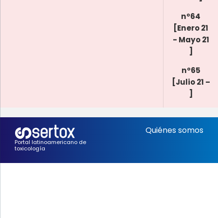
nº64
[Enero 21
- Mayo 21
]
nº65
[Julio 21 –
]
Quiénes somos
Portal latinoamericano de
toxicología