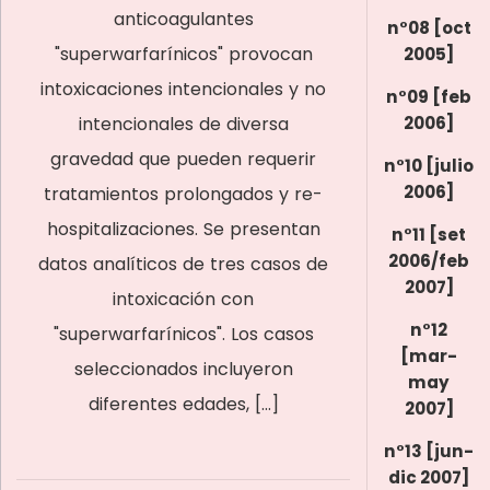
anticoagulantes
n°08 [oct
"superwarfarínicos" provocan
2005]
intoxicaciones intencionales y no
n°09 [feb
intencionales de diversa
2006]
gravedad que pueden requerir
n°10 [julio
2006]
tratamientos prolongados y re-
hospitalizaciones. Se presentan
n°11 [set
2006/feb
datos analíticos de tres casos de
2007]
intoxicación con
n°12
"superwarfarínicos". Los casos
[mar-
seleccionados incluyeron
may
diferentes edades, […]
2007]
n°13 [jun-
dic 2007]