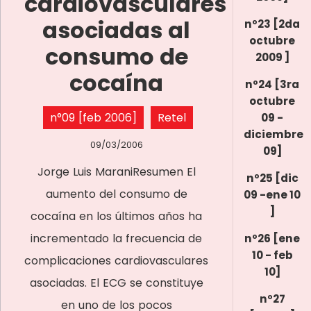
cardiovasculares
asociadas al
nº23 [2da
octubre
consumo de
2009 ]
cocaína
nº24 [3ra
octubre
n°09 [feb 2006]
Retel
09 -
diciembre
09/03/2006
09]
Jorge Luis MaraniResumen El
nº25 [dic
aumento del consumo de
09 -ene 10
]
cocaína en los últimos años ha
incrementado la frecuencia de
nº26 [ene
10 - feb
complicaciones cardiovasculares
10]
asociadas. El ECG se constituye
nº27
en uno de los pocos