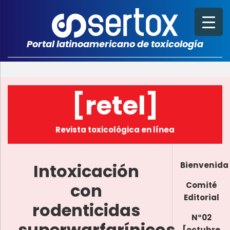
Portal latinoamericano de toxicología
[retel]
Revista toxicológica en línea
Intoxicación
Bienvenida
con
Comité
Editorial
rodenticidas
N°02
superwarfarínicos
[octubre