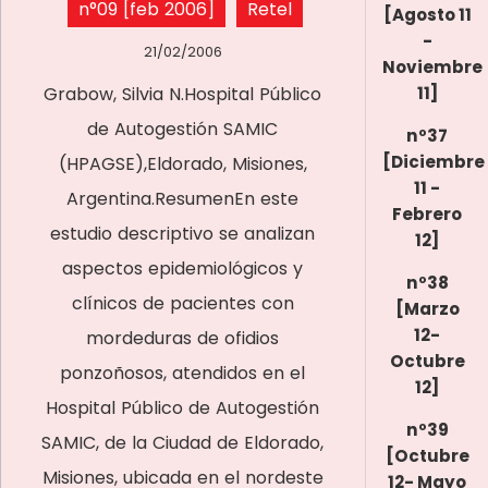
n°09 [feb 2006]
Retel
[Agosto 11
-
21/02/2006
Noviembre
Grabow, Silvia N.Hospital Público
11]
de Autogestión SAMIC
nº37
[Diciembre
(HPAGSE),Eldorado, Misiones,
11 -
Argentina.ResumenEn este
Febrero
estudio descriptivo se analizan
12]
aspectos epidemiológicos y
nº38
clínicos de pacientes con
[Marzo
12-
mordeduras de ofidios
Octubre
ponzoñosos, atendidos en el
12]
Hospital Público de Autogestión
nº39
SAMIC, de la Ciudad de Eldorado,
[Octubre
Misiones, ubicada en el nordeste
12- Mayo