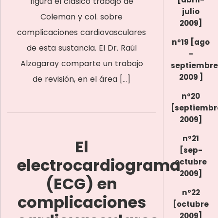
figura el clásico trabajo de
julio
Coleman y col. sobre
2009]
complicaciones cardiovasculares
nº19 [ago
de esta sustancia. El Dr. Raúl
-
Alzogaray comparte un trabajo
septiembre
2009 ]
de revisión, en el área […]
nº20
[septiembr
2009]
nº21
El
[sep-
electrocardiograma
octubre
2009]
(ECG) en
nº22
complicaciones
[octubre
2009]