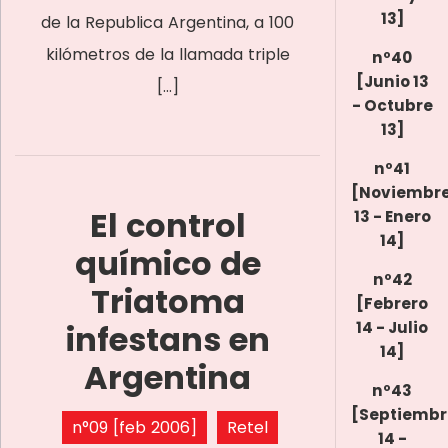
13]
de la Republica Argentina, a 100
kilómetros de la llamada triple
nº40
[Junio 13
[…]
- Octubre
13]
nº41
[Noviembr
El control
13 - Enero
14]
químico de
nº42
Triatoma
[Febrero
infestans en
14 - Julio
14]
Argentina
nº43
[Septiembr
n°09 [feb 2006]
Retel
14 -