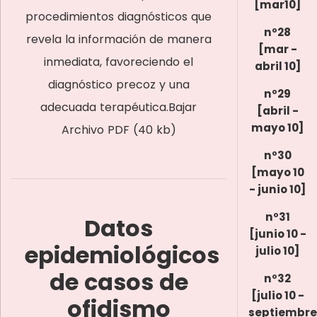
[mar10]
procedimientos diagnósticos que
nº28
revela la información de manera
[mar -
inmediata, favoreciendo el
abril 10]
diagnóstico precoz y una
nº29
adecuada terapéutica.Bajar
[abril -
mayo 10]
Archivo PDF (40 kb)
nº30
[mayo 10
- junio 10]
nº31
Datos
[junio 10 -
epidemiológicos
julio 10]
de casos de
nº32
[julio 10 -
ofidismo
septiembre