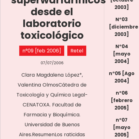
2003]
desde el
N°03
laboratorio
[diciembre
toxicológico
2003]
N°04
n°09 [feb 2006]
Retel
[mayo
2004]
07/07/2006
n°05 [Ago
Clara Magdalena López*,
2004]
Valentina OlmosCátedra de
n°06
Toxicología y Química Legal-
[febrero
CENATOXA. Facultad de
2005]
Farmacia y Bioquímica.
n°07
Universidad de Buenos
[mayo
Aires.ResumenLos raticidas
2005]