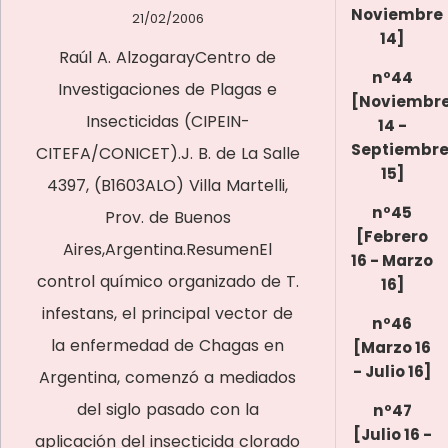
Noviembre
21/02/2006
14]
Raúl A. AlzogarayCentro de
nº44
Investigaciones de Plagas e
[Noviembr
Insecticidas (CIPEIN-
14 -
Septiembr
CITEFA/CONICET).J. B. de La Salle
15]
4397, (B1603ALO) Villa Martelli,
nº45
Prov. de Buenos
[Febrero
Aires,Argentina.ResumenEl
16 - Marzo
control químico organizado de T.
16]
infestans, el principal vector de
nº46
la enfermedad de Chagas en
[Marzo 16
- Julio 16]
Argentina, comenzó a mediados
del siglo pasado con la
nº47
[Julio 16 -
aplicación del insecticida clorado