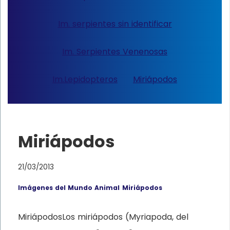
Im. serpientes sin identificar
Im. Serpientes Venenosas
Im.Lepidopteros
Miriápodos
Miriápodos
21/03/2013
Imágenes del Mundo Animal
Miriápodos
MiriápodosLos miriápodos (Myriapoda, del