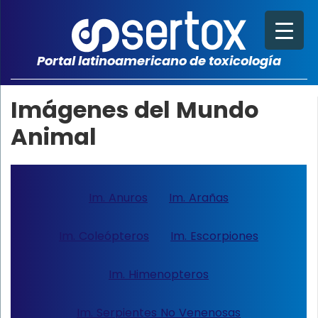
Portal latinoamericano de toxicología
Imágenes del Mundo
Animal
Im. Anuros
Im. Arañas
Im. Coleópteros
Im. Escorpiones
Im. Himenopteros
Im. Serpientes No Venenosas