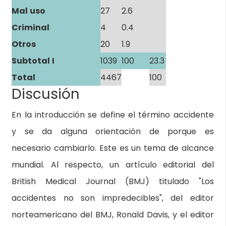
Mal uso
27
2.6
Criminal
4
0.4
Otros
20
1.9
Subtotal I
1039
100
23.3
Total
4467
100
Discusión
En la introducción se define el término accidente
y se da alguna orientación de porque es
necesario cambiarlo. Este es un tema de alcance
mundial. Al respecto, un artículo editorial del
British Medical Journal (BMJ) titulado "Los
accidentes no son impredecibles", del editor
norteamericano del BMJ, Ronald Davis, y el editor