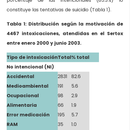
porcentaje de las intencionales (85.3%) lo
constituye las tentativas de suicidio (Tabla 1).
Tabla 1: Distribución según la motivación de
4467 intoxicaciones, atendidas en el Sertox
entre enero 2000 y junio 2003.
Tipo de intoxicación
Total
% total
No intencional (NI)
Accidental
2831
82.6
Medioambiental
191
5.6
Ocupacional
98
2.9
Alimentaria
66
1.9
Error medicación
195
5.7
RAM
35
1.0