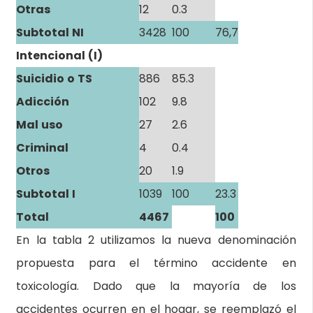
Otras
12
0.3
Subtotal NI
3428
100
76,7
Intencional (I)
Suicidio o TS
886
85.3
Adicción
102
9.8
Mal uso
27
2.6
Criminal
4
0.4
Otros
20
1.9
Subtotal I
1039
100
23.3
Total
4467
100
En la tabla 2 utilizamos la nueva denominación
propuesta para el término accidente en
toxicología. Dado que la mayoría de los
accidentes ocurren en el hogar, se reemplazó el