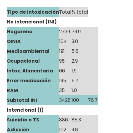
Tipo de intoxicación
Total
% total
No intencional (INI)
Hogareña
2739
79.9
OINIA
104
3.0
Medioambiental
191
5.6
Ocupacional
98
2.9
Intox. Alimentaria
66
1.9
Error medicación
195
5.7
RAM
35
1.0
Subtotal INI
3428
100
76.7
Intencional (I)
Suicidio o TS
886
85.3
Adicción
102
9.8