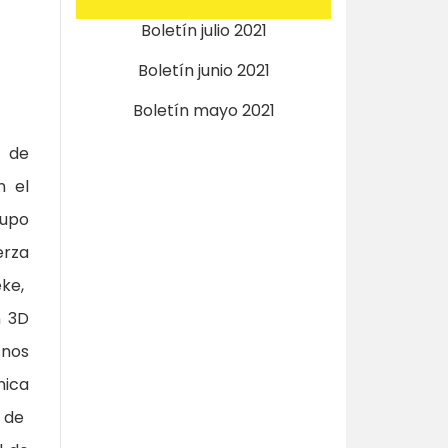
Boletín julio 2021
Boletín junio 2021
Boletín mayo 2021
a de
n el
supo
erza
eke,
n 3D
 nos
nica
 de