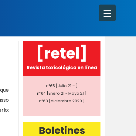
[retel]
Revista toxicológica en línea
nº65 [Julio 21 – ]
 que
nº64 [Enero 21 - Mayo 21 ]
asso
nº63 [diciembre 2020 ]
rlo:
Boletines