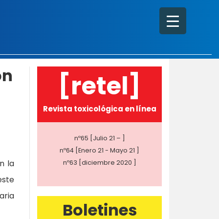
on
[retel]
Revista toxicológica en línea
nº65 [Julio 21 – ]
nº64 [Enero 21 - Mayo 21 ]
n la
nº63 [diciembre 2020 ]
este
aria
Boletines