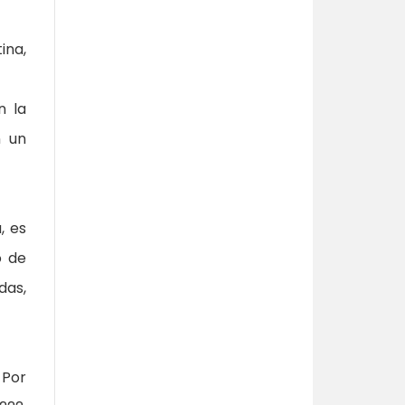
ina,
n la
n un
, es
o de
das,
 Por