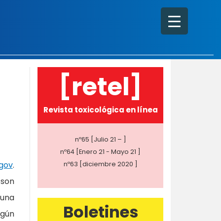
[retel]
Revista toxicológica en línea
nº65 [Julio 21 – ]
nº64 [Enero 21 - Mayo 21 ]
.gov
.
nº63 [diciembre 2020 ]
 son
 una
Boletines
egún