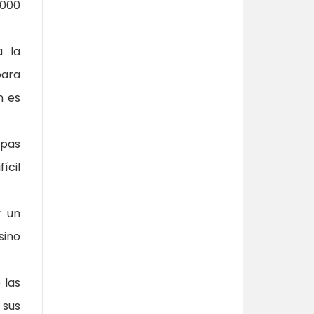
,000
a la
para
n es
apas
ícil
y un
sino
 las
 sus