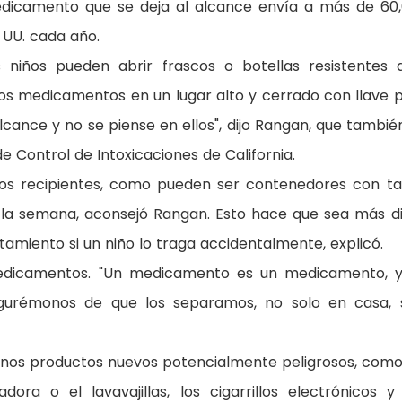
edicamento que se deja al alcance envía a más de 60
 UU. cada año.
os niños pueden abrir frascos o botellas resistentes 
los medicamentos en un lugar alto y cerrado con llave 
alcance y no se piense en ellos", dijo Rangan, que tambié
e Control de Intoxicaciones de California.
ros recipientes, como pueden ser contenedores con t
 la semana, aconsejó Rangan. Esto hace que sea más dif
tamiento si un niño lo traga accidentalmente, explicó.
edicamentos. "Un medicamento es un medicamento, 
segurémonos de que los separamos, no solo en casa, 
gunos productos nuevos potencialmente peligrosos, como
ora o el lavavajillas, los cigarrillos electrónicos y