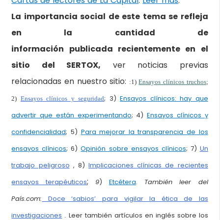
Cartas de lectores de La Capital
.
Leer más
.
La importancia social de este tema se refleja
en la cantidad de
información publicada recientemente en el
sitio del SERTOX,
ver noticias previas
relacionadas en nuestro sitio:
:1)
Ensayos clínicos truchos
;
; 3)
Ensayos clínicos: hay que
2)
Ensayos clínicos y seguridad
advertir que están experimentando
; 4)
Ensayos clínicos y
confidencialidad
; 5)
Para mejorar la transparencia de los
ensayos clínicos
; 6)
Opinión sobre ensayos clínicos
; 7)
Un
trabajo peligroso
, 8)
Implicaciones clínicas de recientes
;
ensayos terapéuticos
9
)
Etcétera
.
También leer del
País.com:
Doce ‘sabios’ para vigilar la ética de las
investigaciones
.
Leer también artículos en inglés sobre los