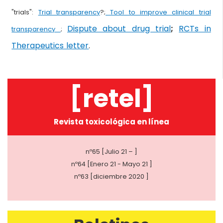
"trials":
Trial transparency
?;
Tool to improve clinical trial
Dispute about drug trial
;
RCTs in
transparency
;
Therapeutics letter
.
[retel]
Revista toxicológica en línea
nº65 [Julio 21 – ]
nº64 [Enero 21 - Mayo 21 ]
nº63 [diciembre 2020 ]