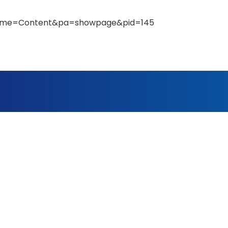
?name=Content&pa=showpage&pid=145