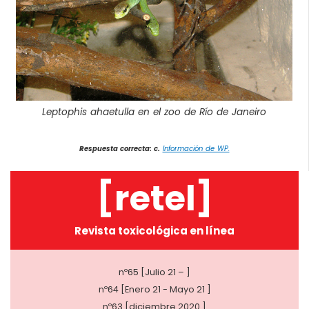
Leptophis ahaetulla en el zoo de Río de Janeiro
Respuesta correcta: c.
Información de WP.
[retel]
Revista toxicológica en línea
nº65 [Julio 21 – ]
nº64 [Enero 21 - Mayo 21 ]
nº63 [diciembre 2020 ]