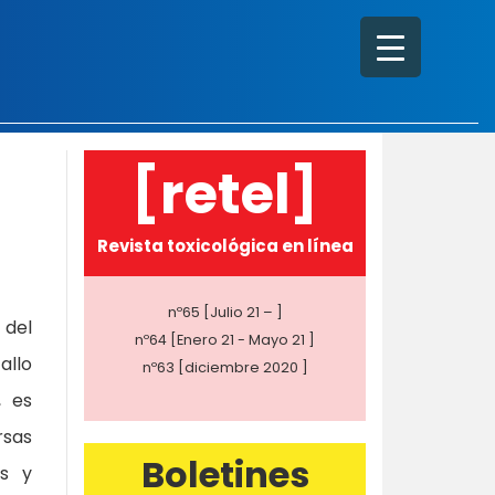
[retel]
Revista toxicológica en línea
nº65 [Julio 21 – ]
 del
nº64 [Enero 21 - Mayo 21 ]
allo
nº63 [diciembre 2020 ]
, es
rsas
Boletines
os y