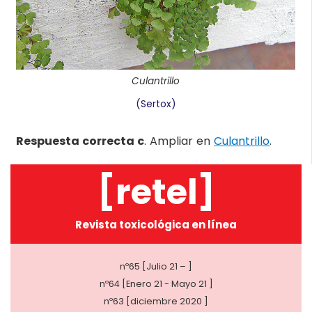
Culantrillo
(Sertox)
Respuesta correcta c
. Ampliar en
Culantrillo
.
[retel]
Revista toxicológica en línea
nº65 [Julio 21 – ]
nº64 [Enero 21 - Mayo 21 ]
nº63 [diciembre 2020 ]