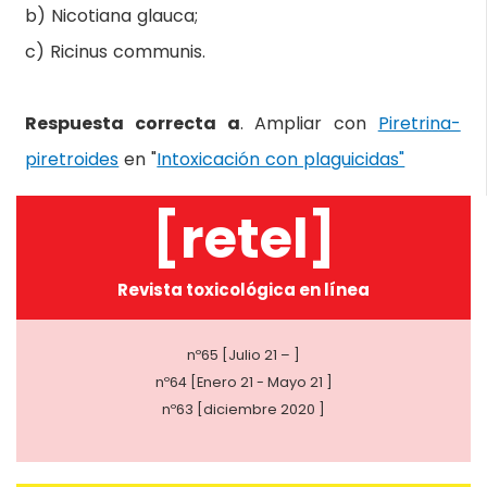
b) Nicotiana glauca;
c) Ricinus communis.
Respuesta correcta a
. Ampliar con
Piretrina-
piretroides
en "
Intoxicación con plaguicidas"
[retel]
Revista toxicológica en línea
nº65 [Julio 21 – ]
nº64 [Enero 21 - Mayo 21 ]
nº63 [diciembre 2020 ]