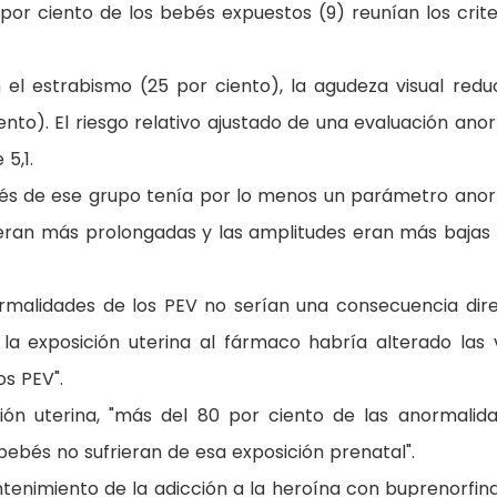
 por ciento de los bebés expuestos (9) reunían los crite
l estrabismo (25 por ciento), la agudeza visual redu
iento). El riesgo relativo ajustado de una evaluación ano
5,1.
ebés de ese grupo tenía por lo menos un parámetro ano
V eran más prolongadas y las amplitudes eran más bajas
ormalidades de los PEV no serían una consecuencia dir
 la exposición uterina al fármaco habría alterado las 
os PEV".
ión uterina, "más del 80 por ciento de las anormalid
s bebés no sufrieran de esa exposición prenatal".
tenimiento de la adicción a la heroína con buprenorfin