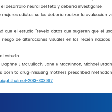
el desarrollo neural del feto y debería investigarse.
 mujeres adictas se les debería realizar la evaluación vi
ó que el estudio "revela datos que sugieren que el us
riesgo de alteraciones visuales en los recién nacidos
l estudio.
n, Daphne L McCulloch, Jane R MacKinnon, Michael Brad
nts born to drug-misusing mothers prescribed methadon
6/bjophthalmol-2013-303967