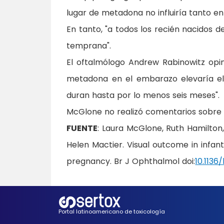
lugar de metadona no influiría tanto en 
En tanto, "a todos los recién nacidos de
temprana".
El oftalmólogo Andrew Rabinowitz opin
metadona en el embarazo elevaría el 
duran hasta por lo menos seis meses".
McGlone no realizó comentarios sobre e
FUENTE
: Laura McGlone, Ruth Hamilto
Helen Mactier. Visual outcome in infa
pregnancy. Br J Ophthalmol doi:
10.113
Portal latinoamericano de toxicología