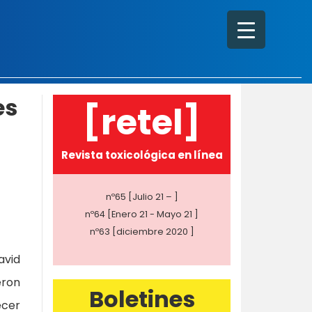
es
[retel]
Revista toxicológica en línea
nº65 [Julio 21 – ]
nº64 [Enero 21 - Mayo 21 ]
nº63 [diciembre 2020 ]
avid
eron
Boletines
ecer