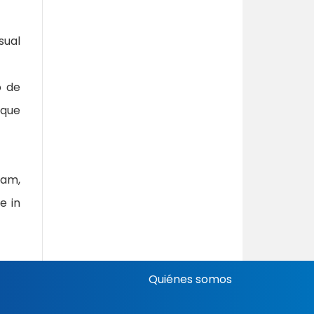
sual
o de
 que
nam,
e in
Quiénes somos