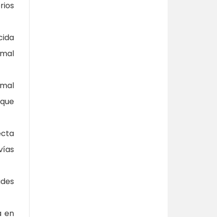
rios
cida
rmal
rmal
 que
ecta
vías
ades
a en