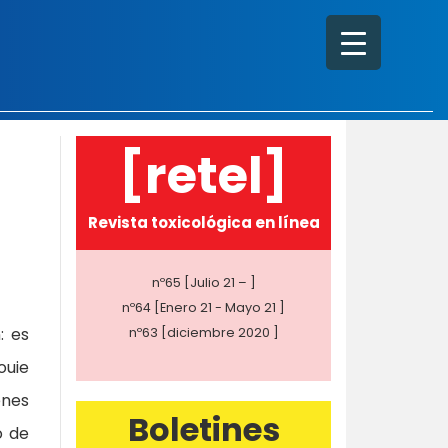
[retel]
Revista toxicológica en línea
nº65 [Julio 21 – ]
nº64 [Enero 21 - Mayo 21 ]
: es
nº63 [diciembre 2020 ]
ouie
enes
Boletines
o de