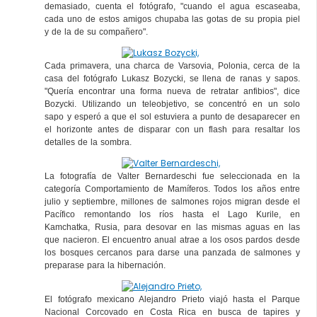
demasiado, cuenta el fotógrafo, "cuando el agua escaseaba,
cada uno de estos amigos chupaba las gotas de su propia piel
y de la de su compañero".
Cada primavera, una charca de Varsovia, Polonia, cerca de la
casa del fotógrafo Lukasz Bozycki, se llena de ranas y sapos.
"Quería encontrar una forma nueva de retratar anfibios", dice
Bozycki. Utilizando un teleobjetivo, se concentró en un solo
sapo y esperó a que el sol estuviera a punto de desaparecer en
el horizonte antes de disparar con un flash para resaltar los
detalles de la sombra.
La fotografía de Valter Bernardeschi fue seleccionada en la
categoría Comportamiento de Mamíferos. Todos los años entre
julio y septiembre, millones de salmones rojos migran desde el
Pacífico remontando los ríos hasta el Lago Kurile, en
Kamchatka, Rusia, para desovar en las mismas aguas en las
que nacieron. El encuentro anual atrae a los osos pardos desde
los bosques cercanos para darse una panzada de salmones y
preparase para la hibernación.
El fotógrafo mexicano Alejandro Prieto viajó hasta el Parque
Nacional Corcovado en Costa Rica en busca de tapires y