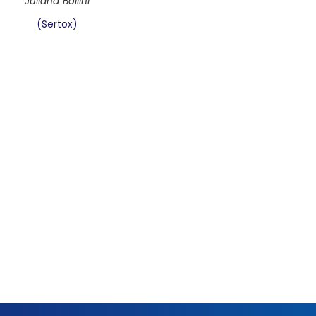
Juliana Bollini
(Sertox)