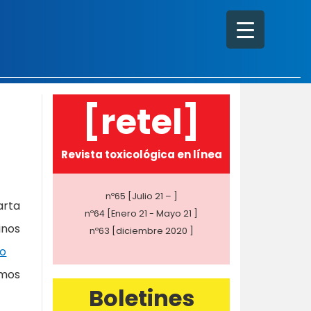
[retel]
Revista toxicológica en línea
nº65 [Julio 21 – ]
arta
nº64 [Enero 21 - Mayo 21 ]
inos
nº63 [diciembre 2020 ]
eo
emos
Boletines