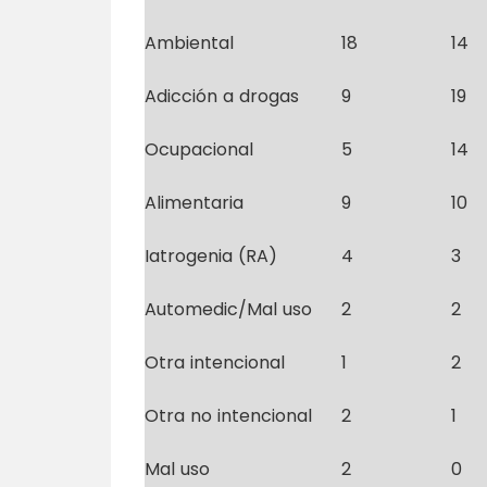
Ambiental
18
14
Adicción a drogas
9
19
Ocupacional
5
14
Alimentaria
9
10
Iatrogenia (RA)
4
3
Automedic/Mal uso
2
2
Otra intencional
1
2
Otra no intencional
2
1
Mal uso
2
0