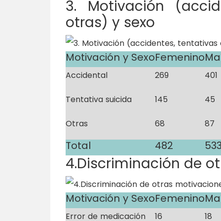
3. Motivación (accid
otras) y sexo
Motivación y Sexo
Femenino
Ma
Accidental
269
401
Tentativa suicida
145
45
Otras
68
87
Total
482
53
4.Discriminación de o
Motivación y Sexo
Femenino
Ma
Error de medicación
16
18