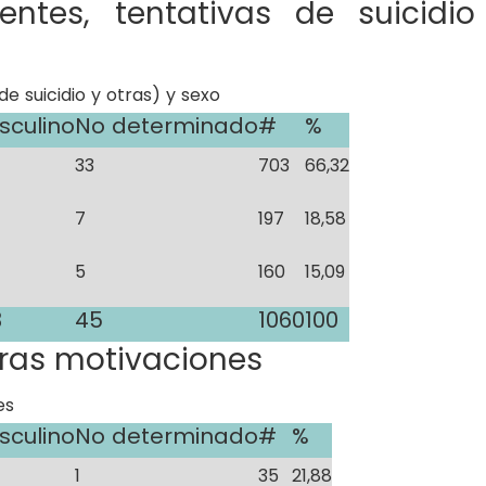
entes, tentativas de suicidio
sculino
No determinado
#
%
33
703
66,32
7
197
18,58
5
160
15,09
3
45
1060
100
tras motivaciones
sculino
No determinado
#
%
1
35
21,88