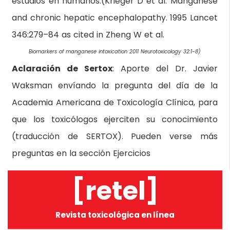
estudios en humanos.(Krieger D et al. Manganese
and chronic hepatic encephalopathy. 1995 Lancet
346:279–84 as cited in Zheng W et al.
Biomarkers of manganese intoxication 2011 Neurotoxicology 32:1-8)
Aclaración de Sertox
: Aporte del Dr. Javier
Waksman envíando la pregunta del día de la
Academia Americana de Toxicología Clínica, para
que los toxicólogos ejerciten su conocimiento
(traducción de SERTOX). Pueden verse más
preguntas en la sección Ejercicios
[retel]
Revista toxicológica en línea