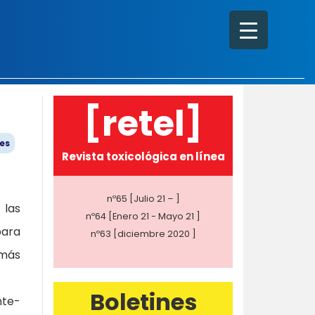
[retel]
es
Revista toxicológica en línea
nº65 [Julio 21 – ]
 las
nº64 [Enero 21 - Mayo 21 ]
para
nº63 [diciembre 2020 ]
 más
Boletines
nte-