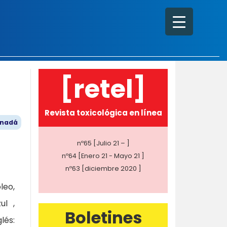
[retel]
Revista toxicológica en línea
anadá
nº65 [Julio 21 – ]
nº64 [Enero 21 - Mayo 21 ]
nº63 [diciembre 2020 ]
leo,
ul ,
Boletines
lés: