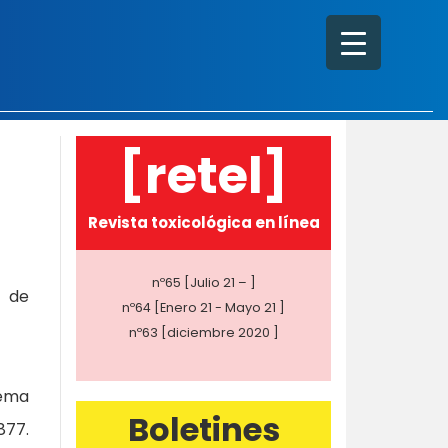
[retel]
Revista toxicológica en línea
nº65 [Julio 21 – ]
 de
nº64 [Enero 21 - Mayo 21 ]
nº63 [diciembre 2020 ]
yema
Boletines
877.