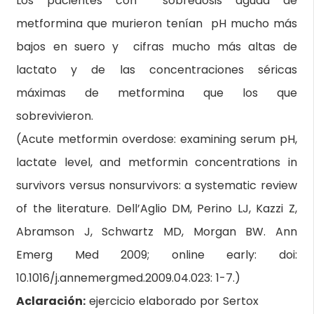
Los pacientes con sobredosis aguda de
metformina que murieron tenían pH mucho más
bajos en suero y cifras mucho más altas de
lactato y de las concentraciones séricas
máximas de metformina que los que
sobrevivieron.
(Acute metformin overdose: examining serum pH,
lactate level, and metformin concentrations in
survivors versus nonsurvivors: a systematic review
of the literature. Dell’Aglio DM, Perino LJ, Kazzi Z,
Abramson J, Schwartz MD, Morgan BW. Ann
Emerg Med 2009; online early: doi:
10.1016/j.annemergmed.2009.04.023: 1-7.)
Aclaración:
ejercicio elaborado por Sertox