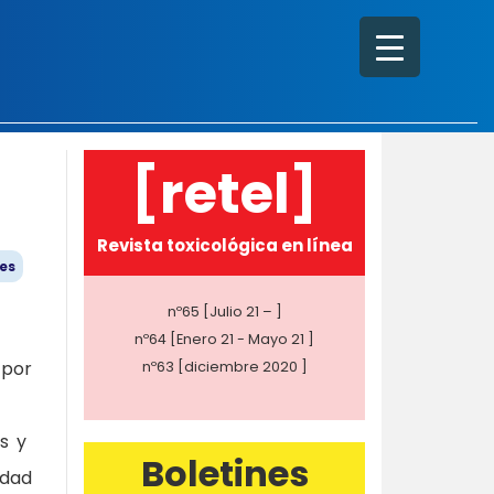
[retel]
Revista toxicológica en línea
es
nº65 [Julio 21 – ]
nº64 [Enero 21 - Mayo 21 ]
 por
nº63 [diciembre 2020 ]
as y
Boletines
edad