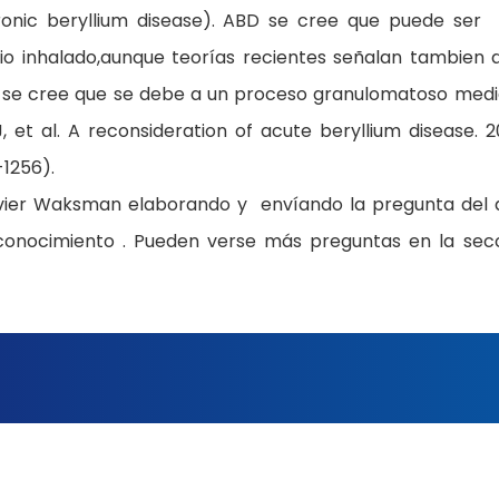
chronic beryllium disease). ABD se cree que puede ser
lio inhalado,aunque teorías recientes señalan tambien 
se cree que se debe a un proceso granulomatoso med
t al. A reconsideration of acute beryllium disease. 2
-1256).
avier Waksman elaborando y envíando la pregunta del 
u conocimiento . Pueden verse más preguntas en la sec