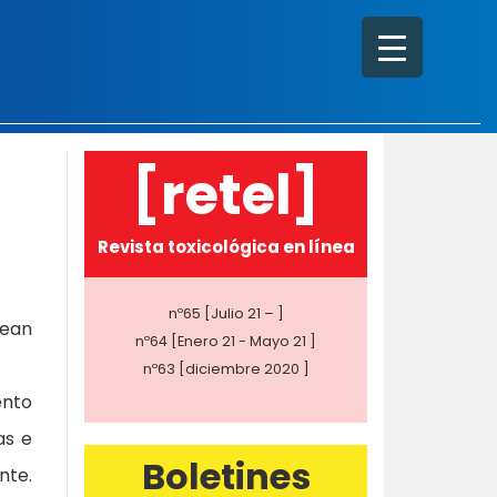
[retel]
Revista toxicológica en línea
nº65 [Julio 21 – ]
pean
nº64 [Enero 21 - Mayo 21 ]
nº63 [diciembre 2020 ]
ento
as e
Boletines
te.