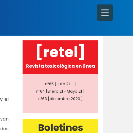
[retel]
Revista toxicológica en línea
nº65 [Julio 21 – ]
nº64 [Enero 21 - Mayo 21 ]
y el
nº63 [diciembre 2020 ]
usan
Boletines
ades