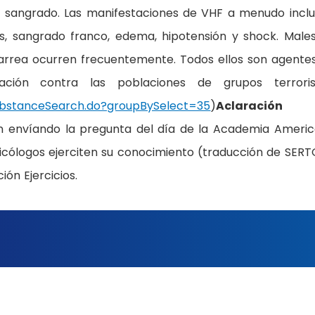
de sangrado. Las manifestaciones de VHF a menudo incl
s, sangrado franco, edema, hipotensión y shock. Males
diarrea ocurren frecuentemente. Todos ellos son agente
ación contra las poblaciones de grupos terroris
SubstanceSearch.do?groupBySelect=35
)
Aclaración
an envíando la pregunta del día de la Academia Ameri
oxicólogos ejerciten su conocimiento (traducción de SERT
ón Ejercicios.