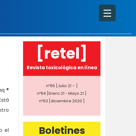
[retel]
Revista toxicológica en línea
nº65 [Julio 21 – ]
aq ®
nº64 [Enero 21 - Mayo 21 ]
Está
nº63 [diciembre 2020 ]
otro
Boletines
o el