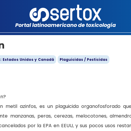
Portal latinoamericano de toxicología
n
s: Estados Unidos y Canadá
Plaguicidas / Pesticidas
ión?
én metil azinfos, es un plaguicida organofosforado qu
mente manzanas, peras, cerezas, melocotones, almendr
cancelados por la EPA en EEUU, y sus pocos usos resta