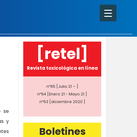
[retel]
Revista toxicológica en línea
nº65 [Julio 21 – ]
nº64 [Enero 21 - Mayo 21 ]
nº63 [diciembre 2020 ]
e se
as y
Boletines
ntes