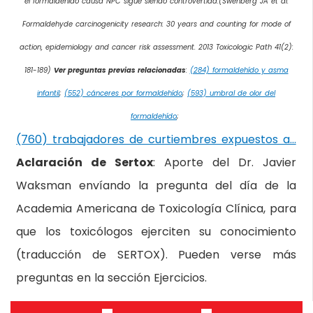
el formaldehído causa NPC sigue siendo controvertida.(Swenberg JA et al.
Formaldehyde carcinogenicity research: 30 years and counting for mode of
action, epidemiology and cancer risk assessment. 2013 Toxicologic Path 41(2):
181-189)
Ver preguntas previas relacionadas
:
(284) formaldehído y asma
infantil
;
(552) cánceres por formaldehído
;
(593) umbral de olor del
formaldehído
;
(760) trabajadores de curtiembres expuestos a…
Aclaración de Sertox
: Aporte del Dr. Javier
Waksman envíando la pregunta del día de la
Academia Americana de Toxicología Clínica, para
que los toxicólogos ejerciten su conocimiento
(traducción de SERTOX). Pueden verse más
preguntas en la sección Ejercicios.