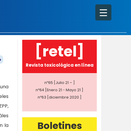
[retel]
o
Revista toxicológica en línea
nº65 [Julio 21 – ]
 una
nº64 [Enero 21 - Mayo 21 ]
eles
nº63 [diciembre 2020 ]
ZPP,
áles
Boletines
n la