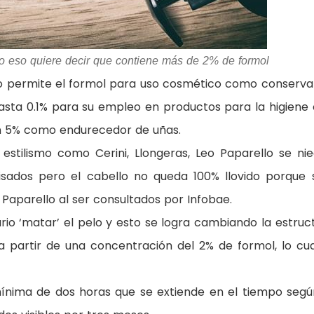
cio eso quiere decir que contiene más de 2% de formol
lo permite el formol para uso cosmético como conserva
sta 0.1% para su empleo en productos para la higiene 
 un 5% como endurecedor de uñas.
estilismo como Cerini, Llongeras, Leo Paparello se ni
isados pero el cabello no queda 100% llovido porque 
e Paparello al ser consultados por Infobae.
ario ‘matar’ el pelo y esto se logra cambiando la estruc
a a partir de una concentración del 2% de formol, lo cua
mínima de dos horas que se extiende en el tiempo segú