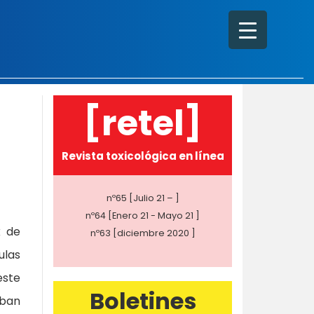
[retel]
Revista toxicológica en línea
nº65 [Julio 21 – ]
nº64 [Enero 21 - Mayo 21 ]
k de
nº63 [diciembre 2020 ]
ulas
este
Boletines
aban