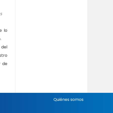
as
e lo
.
 del
stro
r de
Quiénes somos