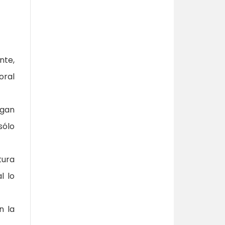
nte,
oral
egan
sólo
tura
l lo
n la