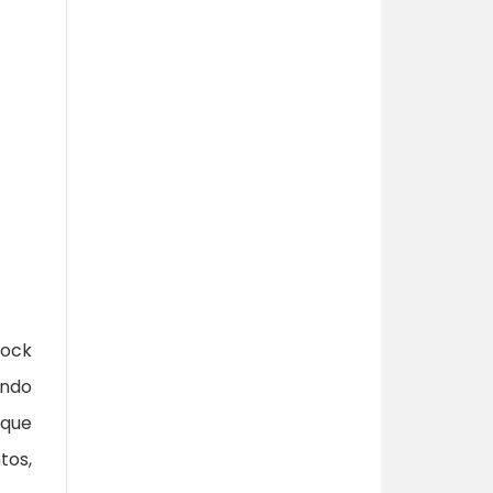
hock
ando
 que
tos,