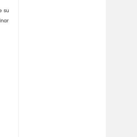
e su
inar