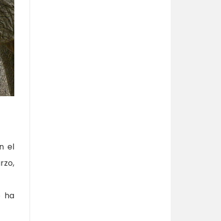
n el
rzo,
o ha