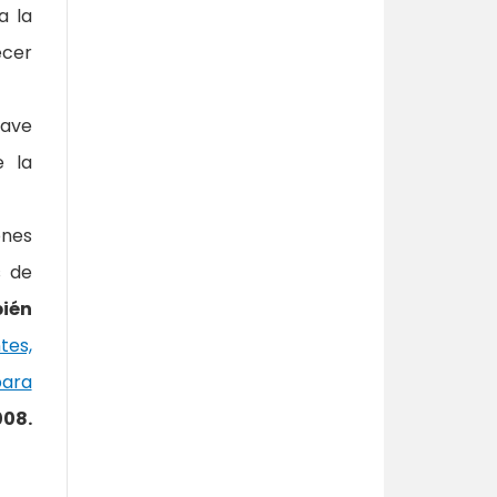
a la
ecer
rave
e la
ones
s de
bién
tes,
ara
08.