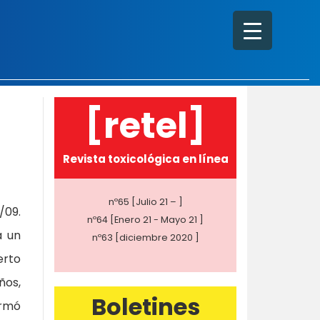
[retel]
Revista toxicológica en línea
nº65 [Julio 21 – ]
/09.
nº64 [Enero 21 - Mayo 21 ]
a un
nº63 [diciembre 2020 ]
erto
ños,
Boletines
ormó