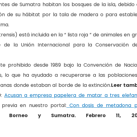
ntes de Sumatra habitan los bosques de la isla, debido 
ción de su hábitat por la tala de madera o para establ
lma.
sis) está incluida en la “ lista roja ” de animales en g
 de la Unión Internacional para la Conservación d
nte prohibido desde 1989 bajo la Convención de Naci
s, lo que ha ayudado a recuperarse a las poblacione
nas donde estaban al borde de la extinción.
Leer tam
9
:
Acusan a empresa papelera de matar a tres elefan
 previa en nuestro portal:
Con dosis de metadona p
 Borneo y Sumatra. Febrero 11, 20