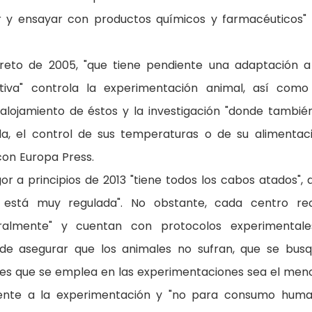
r y ensayar con productos químicos y farmacéuticos"
eto de 2005, "que tiene pendiente una adaptación a
iva" controla la experimentación animal, así como
l alojamiento de éstos y la investigación "donde tambié
da, el control de sus temperaturas o de su alimentaci
con Europa Press.
a principios de 2013 "tiene todos los cabos atados", d
 está muy regulada". No obstante, cada centro re
stralmente" y cuentan con protocolos experimental
 de asegurar que los animales no sufran, que se bus
res que se emplea en las experimentaciones sea el meno
nte a la experimentación y "no para consumo huma