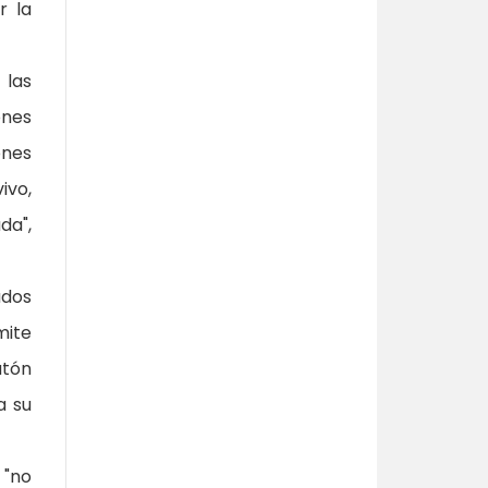
r la
 las
ones
ones
ivo,
da",
ados
mite
atón
a su
 "no