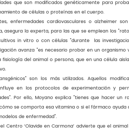
ades que son modificados genéticamente para proba
amiento de células o proteínas en el cuerpo.
, enfermedades cardiovasculares o alzheimer son
a, asegura la experta, para las que se emplean los "rat
ltivos in vitro o con células "durante las investigaci
tigación avanza "es necesario probar en un organismo v
isiología del animal o persona, que en una célula aisla
vo.
sgénicos" son los más utilizados. Aquellos modific
influye en los protocolos de experimentación y per
des". Por ello, Moyano explica "tienes que hacer un r
 cómo se comporta esa vitamina o si el fármaco ayuda 
 modelos de enfermedad".
l Centro ‘Olavide en Carmona’ advierte que el animal