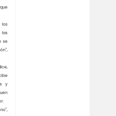
 que
 los
 las
n se
ón",
ice,
cibe
es y
quen
r.
no",