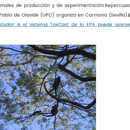
nimales de producción y de experimentación.Repercusi
d Pablo de Olavide (UPO) organiza en Carmona (Sevilla).
tudiar si el sistema ToxCast de la EPA puede usars