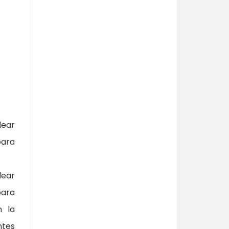
lear
para
lear
para
n la
ntes