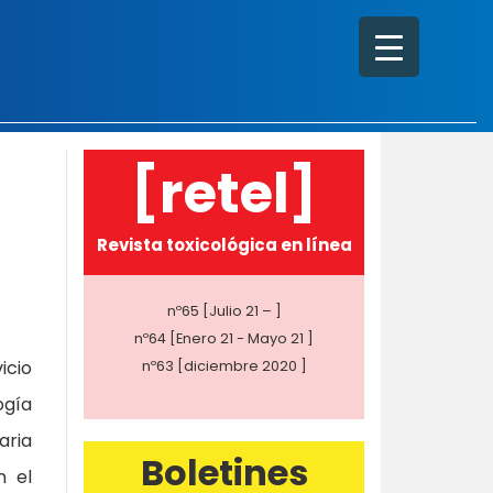
[retel]
Revista toxicológica en línea
nº65 [Julio 21 – ]
nº64 [Enero 21 - Mayo 21 ]
icio
nº63 [diciembre 2020 ]
ogía
aria
Boletines
n el