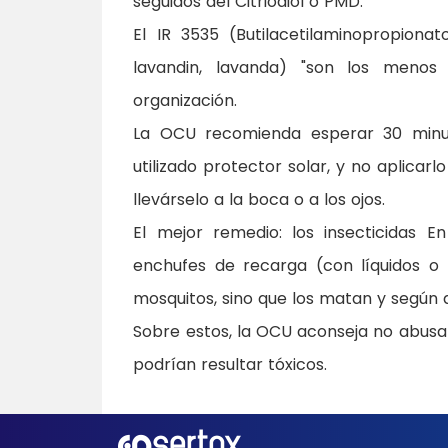
seguidos del Citriodiol o PMD.
El IR 3535 (Butilacetilaminopropionat
lavandin, lavanda) "son los menos
organización.
La OCU recomienda esperar 30 minut
utilizado protector solar, y no aplica
llevárselo a la boca o a los ojos.
El mejor remedio: los insecticidas E
enchufes de recarga (con líquidos o 
mosquitos, sino que los matan y según
Sobre estos, la OCU aconseja no abusar, 
podrían resultar tóxicos.