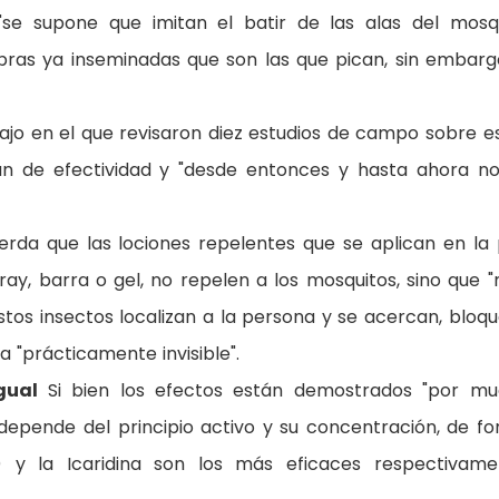
e "se supone que imitan el batir de las alas del mosq
bras ya inseminadas que son las que pican, sin embarg
ajo en el que revisaron diez estudios de campo sobre e
ían de efectividad y "desde entonces y hasta ahora n
rda que las lociones repelentes que se aplican en la p
ay, barra o gel, no repelen a los mosquitos, sino que 
estos insectos localizan a la persona y se acercan, bloq
a "prácticamente invisible".
igual
Si bien los efectos están demostrados "por m
a depende del principio activo y su concentración, de f
) y la Icaridina son los más eficaces respectivame