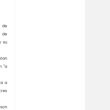
a de
s de
y su
ntan
n "a
ta a
tres
 son