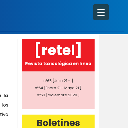
[retel]
Revista toxicológica en línea
nº65 [Julio 21 – ]
nº64 [Enero 21 - Mayo 21 ]
n la
nº63 [diciembre 2020 ]
 los
tivo
Boletines