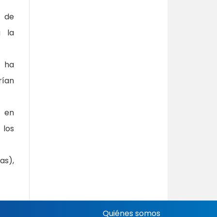
e de
a la
e ha
rían
y en
 los
as),
Quiénes somos