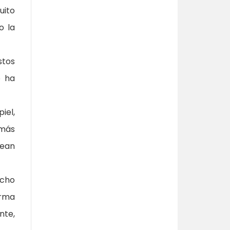
uito
o la
stos
o ha
iel,
"más
uean
ucho
orma
nte,