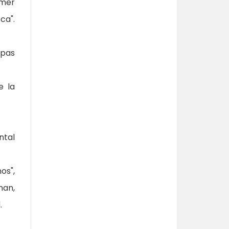
imer
ca".
epas
e la
ntal
os",
man,
.