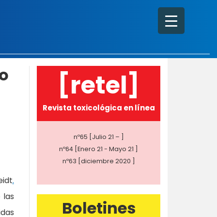
po
[retel]
Revista toxicológica en línea
nº65 [Julio 21 – ]
nº64 [Enero 21 - Mayo 21 ]
nº63 [diciembre 2020 ]
eidt
.
 las
Boletines
idas