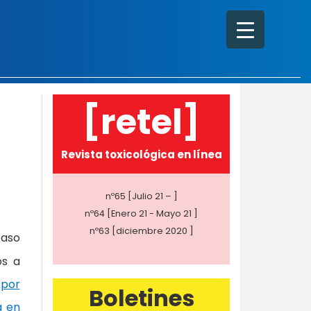
[retel]
Revista toxicológica en línea
nº65 [Julio 21 – ]
nº64 [Enero 21 - Mayo 21 ]
nº63 [diciembre 2020 ]
caso
os a
 por
Boletines
a en