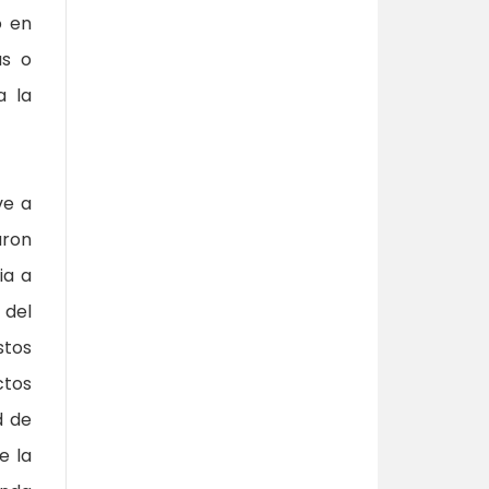
o en
as o
a la
ve a
aron
ia a
 del
stos
ctos
d de
e la