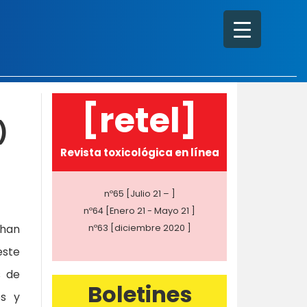
[retel]
)
Revista toxicológica en línea
nº65 [Julio 21 – ]
nº64 [Enero 21 - Mayo 21 ]
 han
nº63 [diciembre 2020 ]
este
s de
Boletines
es y