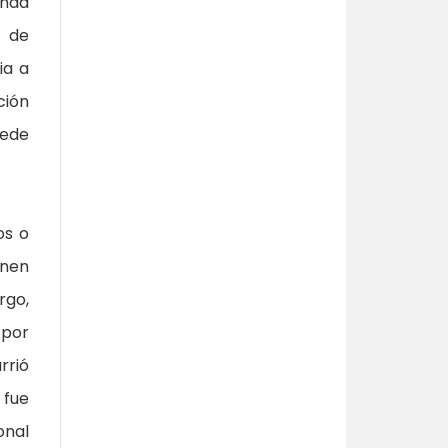
unda
n de
ia a
ción
uede
os o
enen
rgo,
 por
rrió
 fue
onal