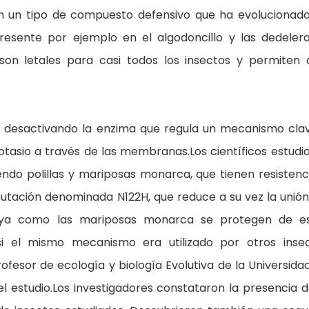
son un tipo de compuesto defensivo que ha evolucionad
presente por ejemplo en el algodoncillo y las dedeler
 son letales para casi todos los insectos y permiten 
 desactivando la enzima que regula un mecanismo cla
 potasio a través de las membranas.Los científicos estudi
yendo polillas y mariposas monarca, que tienen resistenc
utación denominada N122H, que reduce a su vez la unión
o ya como las mariposas monarca se protegen de e
i el mismo mecanismo era utilizado por otros inse
rofesor de ecología y biología Evolutiva de la Universida
el estudio.Los investigadores constataron la presencia d