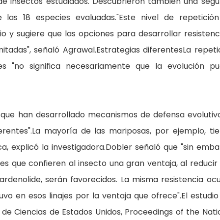
de insectos estudiados. Descubrieron también una seg
las 18 especies evaluadas."Este nivel de repetició
o y sugiere que las opciones para desarrollar resistenc
itadas", señaló Agrawal.Estrategias diferentesLa repeti
es "no significa necesariamente que la evolución p
s que han desarrollado mecanismos de defensa evolutiv
rentes".La mayoría de las mariposas, por ejemplo, ti
a, explicó la investigadora.Dobler señaló que "sin emba
s que confieren al insecto una gran ventaja, al reducir
cardenolide, serán favorecidos. La misma resistencia ocu
 en esos linajes por la ventaja que ofrece".El estudio
 de Ciencias de Estados Unidos, Proceedings of the Nati