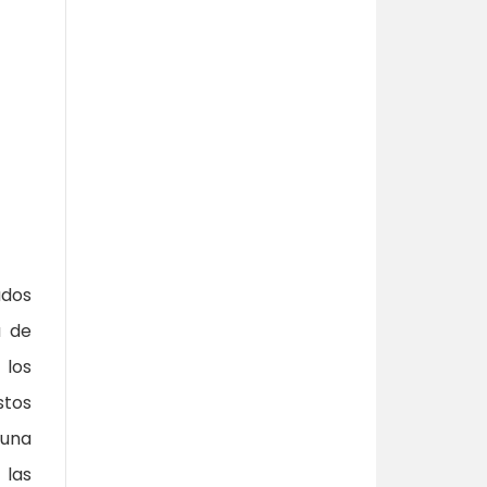
ados
a de
 los
stos
 una
 las