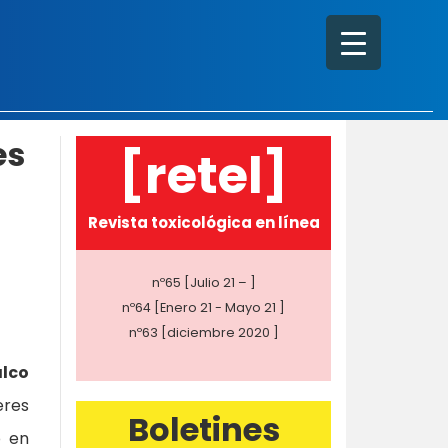
es
[retel]
Revista toxicológica en línea
nº65 [Julio 21 – ]
nº64 [Enero 21 - Mayo 21 ]
nº63 [diciembre 2020 ]
lco
eres
Boletines
o en