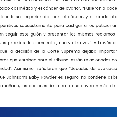
e talco cosmético y el cáncer de ovario”. “Pusieron a doc
scutir sus experiencias con el cáncer, y el jurado ot
punitivos supuestamente para castigar a los peticionari
en seguir este guión y presentar los mismos reclamos
os premios descomunales, una y otra vez”. A través d
que la decisión de la Corte Suprema dejaba importa
suntos que estaban ante el tribunal están relacionados co
ridad”. Asimismo, señalaron que “décadas de evaluaci
 que Johnson’s Baby Powder es seguro, no contiene asb
la mañana, las acciones de la empresa cayeron más de 