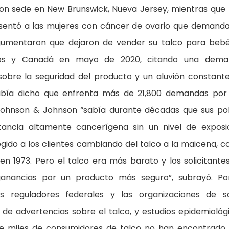
on sede en New Brunswick, Nueva Jersey, mientras que
presentó a las mujeres con cáncer de ovario que demand
gumentaron que dejaron de vender su talco para beb
dos y Canadá en mayo de 2020, citando una dema
sobre la seguridad del producto y un aluvión constant
 había dicho que enfrenta más de 21,800 demandas por
 Johnson & Johnson “sabía durante décadas que sus po
tancia altamente cancerígena sin un nivel de exposi
gido a los clientes cambiando del talco a la maicena, 
 en 1973. Pero el talco era más barato y los solicitante
 ganancias por un producto más seguro”, subrayó. Po
os reguladores federales y las organizaciones de s
de advertencias sobre el talco, y estudios epidemiológ
de miles de consumidores de talco no han encontrado