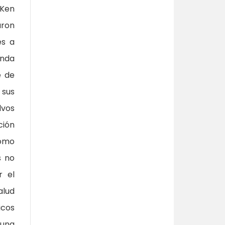
 Ken
aron
és a
nda
e de
 sus
lvos
ción
como
s no
r el
alud
icos
 una