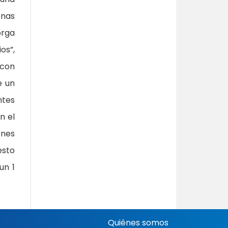
enas
orga
os”,
 con
e un
ntes
n el
ones
esto
un 1
Quiénes somos