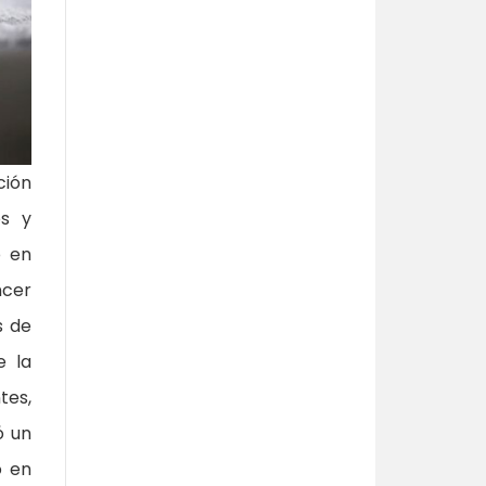
ción
s y
o en
ncer
s de
e la
tes,
ó un
ó en