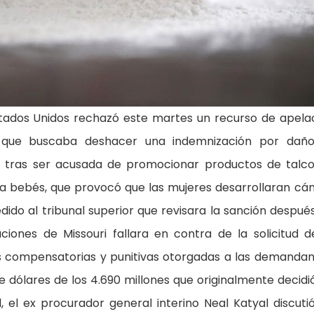
ados Unidos rechazó este martes un recurso de apela
que buscaba deshacer una indemnización por daño
es, tras ser acusada de promocionar productos de talc
ara bebés, que provocó que las mujeres desarrollaran cá
ido al tribunal superior que revisara la sanción despué
iones de Missouri fallara en contra de la solicitud d
s compensatorias y punitivas otorgadas a las demandan
de dólares de los 4.690 millones que originalmente decidi
l, el ex procurador general interino Neal Katyal discuti