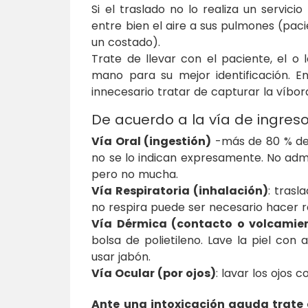
Si el traslado no lo realiza un servic
entre bien el aire a sus pulmones (pac
un costado).
Trate de llevar con el paciente, el o 
mano para su mejor identificación. E
innecesario tratar de capturar la víbor
De acuerdo a la vía de ingreso
Vía Oral (ingestión)
-más de 80 % de l
no se lo indican expresamente. No admi
pero no mucha.
Vía Respiratoria (inhalación)
: trasl
no respira puede ser necesario hacer 
Vía Dérmica (contacto o volcamien
bolsa de polietileno. Lave la piel co
usar jabón.
Vía Ocular (por ojos)
: lavar los ojos
Ante una intoxicación aguda trate