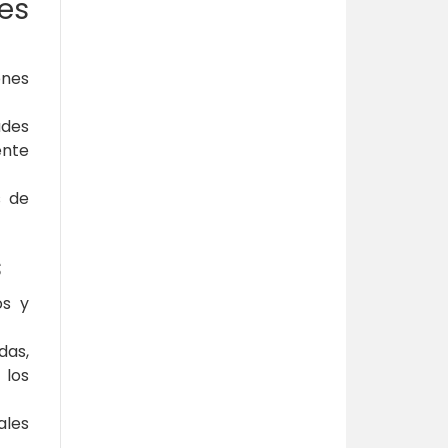
es
ones
ades
ente
s de
s
os y
das,
 los
ales