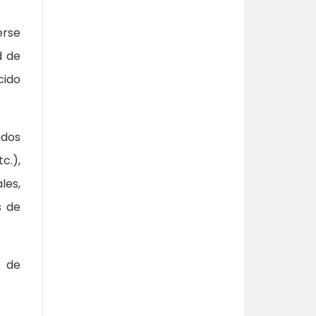
erse
d de
cido
idos
c.),
les,
s de
o de