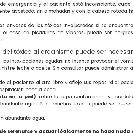
io de emergencia y el paciente está inconsciente, cuide
iente acostado, sin almohadas y con la cabeza rotada h
los envases de los tóxicos involucrados si se encuentr
n el caso de picaduras de víboras, puede ser peligro
a.
 del tóxico al organismo puede ser necesar
as intoxicaciones agudas: no intente provocar el vómit
nistre leche o aceite. Sin consultar puede administrar 
ade al paciente al aire libre y afloje sus ropas. Si el paci
respiración boca a boca.
to en la piel)
: retire la ropa contaminada y guárdel
n abundante agua. Para muchos tóxicos puede ser neces
 con abundante agua.
 de serenarse y actuar lógicamente no haga nada