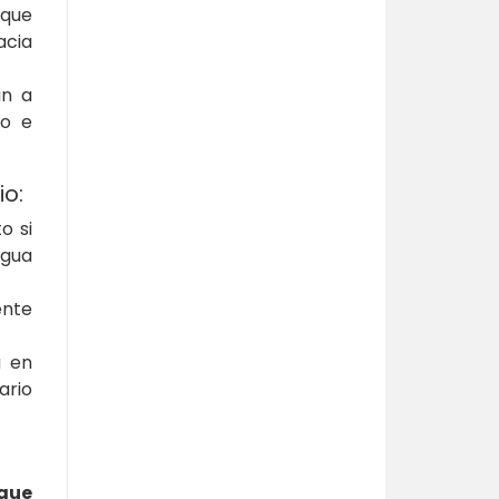
 que
acia
an a
so e
io:
o si
agua
ente
a en
ario
 que