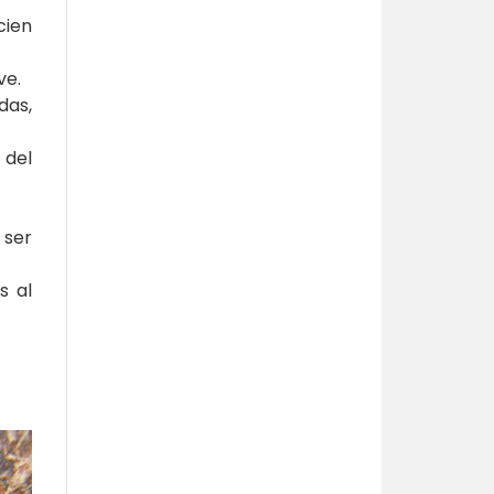
cien
ve.
das,
 del
 ser
s al