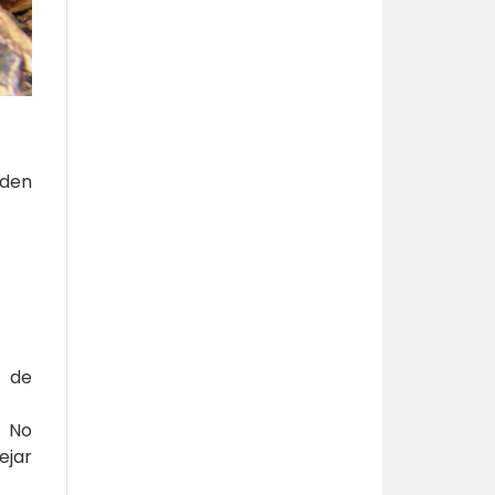
eden
o de
. No
ejar