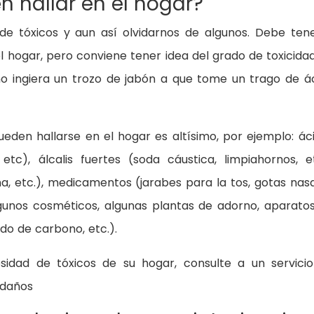
n hallar en el hogar?
 de tóxicos y aun así olvidarnos de algunos. Debe ten
l hogar, pero conviene tener idea del grado de toxicida
ño ingiera un trozo de jabón a que tome un trago de á
eden hallarse en el hogar es altísimo, por ejemplo: ác
 etc), álcalis fuertes (soda cáustica, limpiahornos, et
a, etc.), medicamentos (jarabes para la tos, gotas nasa
lgunos cosméticos, algunas plantas de adorno, aparato
o de carbono, etc.).
osidad de tóxicos de su hogar, consulte a un servici
 daños