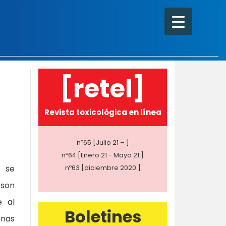
[retel]
Revista toxicológica en línea
nº65 [Julio 21 – ]
nº64 [Enero 21 - Mayo 21 ]
e se
nº63 [diciembre 2020 ]
 son
e al
Boletines
onas