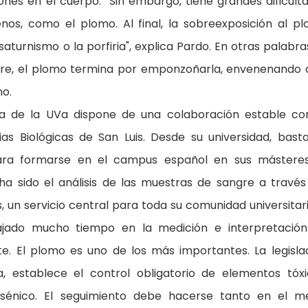
iones en el cuerpo. “Sin embargo, tiene grandes dificult
nos, como el plomo. Al final, la sobreexposición al p
turnismo o la porfiria", explica Pardo. En otras palabras
ngre, el plomo termina por emponzoñarla, envenenando 
no.
a de la UVa dispone de una colaboración estable co
s Biológicas de San Luis. Desde su universidad, bast
ara formarse en el campus español en sus másteres
ha sido el análisis de las muestras de sangre a través
 un servicio central para toda su comunidad universitari
bajado mucho tiempo en la medición e interpretació
. El plomo es uno de los más importantes. La legisla
a, establece el control obligatorio de elementos tóxi
rsénico. El seguimiento debe hacerse tanto en el m