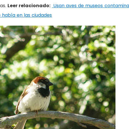
nas.
Leer relacionado:
Usan aves de museos contamin
e había en las ciudades