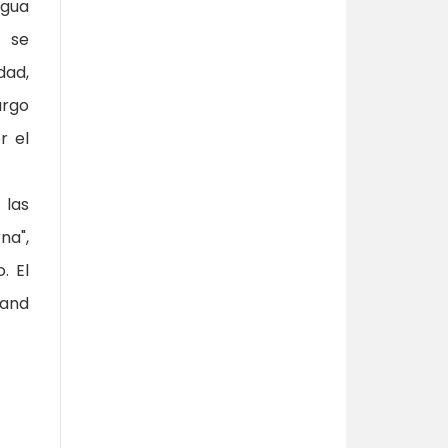
igua
o se
dad,
argo
r el
 las
na",
. El
and