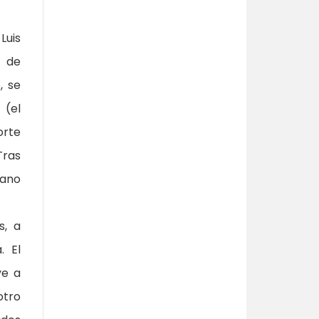
Luis
n de
, se
 (el
orte
Tras
cano
s, a
. El
ye a
otro