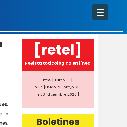
a
[retel]
Revista toxicológica en línea
nº65 [Julio 21 – ]
nº64 [Enero 21 - Mayo 21 ]
nº63 [diciembre 2020 ]
es.
gran
Boletines
nes,