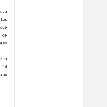
siva
 Los
 que
a de
ntes
d la
 “el
tros