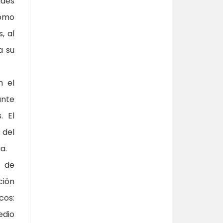
ades
lomo
, al
a su
n el
ante
. El
 del
a.
n de
ción
cos:
edio