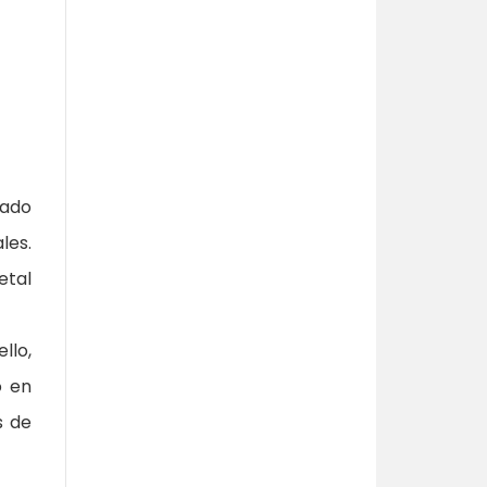
iado
les.
etal
llo,
o en
s de