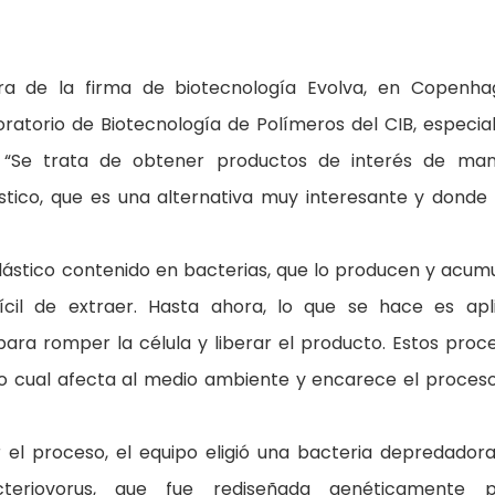
ra de la firma de biotecnología Evolva, en Copenha
atorio de Biotecnología de Polímeros del CIB, especial
s. “Se trata de obtener productos de interés de ma
ástico, que es una alternativa muy interesante y donde
lástico contenido en bacterias, que lo producen y acum
cil de extraer. Hasta ahora, lo que se hace es apl
ara romper la célula y liberar el producto. Estos proc
lo cual afecta al medio ambiente y encarece el proces
 el proceso, el equipo eligió una bacteria depredador
cteriovorus, que fue rediseñada genéticamente p