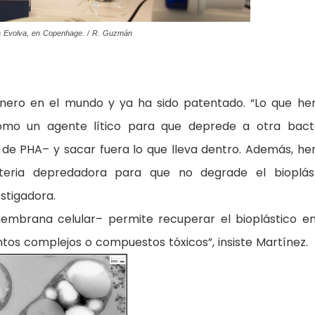
ogía Evolva, en Copenhage. / R. Guzmán
onero en el mundo y ya ha sido patentado. “Lo que h
como un agente lítico para que deprede a otra bact
 de PHA– y sacar fuera lo que lleva dentro. Además, h
teria depredadora para que no degrade el bioplás
estigadora.
 membrana celular– permite recuperar el bioplástico e
ntos complejos o compuestos tóxicos”, insiste Martínez.