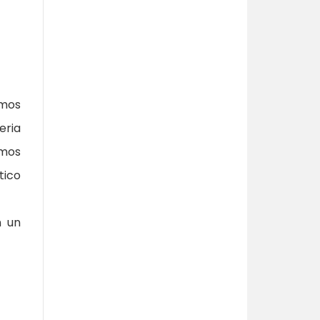
emos
eria
emos
tico
n un