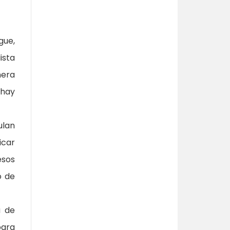
gue,
ista
nera
 hay
ulan
icar
esos
o de
a de
ara