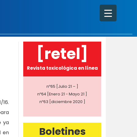
[retel]
Revista toxicológica en línea
nº65 [Julio 21 – ]
nº64 [Enero 21 - Mayo 21 ]
/16.
nº63 [diciembre 2020 ]
para
e ya
Boletines
l en