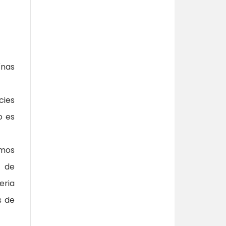
ínas
cies
o es
amos
r de
eria
s de