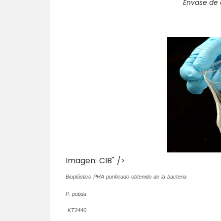
Envase de 
Imagen: CIB" />
Bioplástico PHA purificado obtenido de la bacteria
P. putida
KT2440.