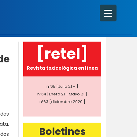
e
[retel]
de
Revista toxicológica en línea
nº65 [Julio 21 – ]
nº64 [Enero 21 - Mayo 21 ]
nº63 [diciembre 2020 ]
ados
ata,
Boletines
ados