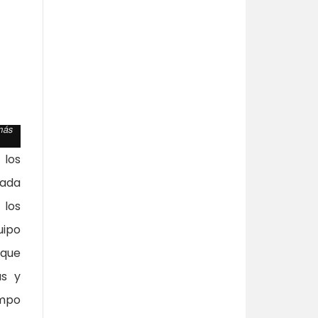
 más
los
cada
 los
uipo
 que
as y
empo