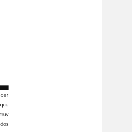
ecer
 que
 muy
ados