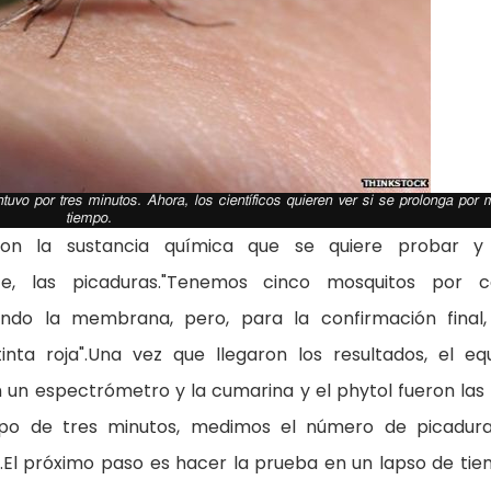
tuvo por tres minutos. Ahora, los científicos quieren ver si se prolonga por
tiempo.
n la sustancia química que se quiere probar y 
nte, las picaduras."Tenemos cinco mosquitos por 
ndo la membrana, pero, para la confirmación final,
inta roja".Una vez que llegaron los resultados, el eq
on un espectrómetro y la cumarina y el phytol fueron las
po de tres minutos, medimos el número de picadur
".El próximo paso es hacer la prueba en un lapso de ti