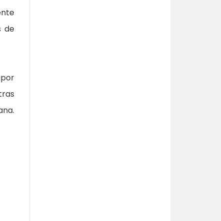
ente
s de
apor
tras
ana.