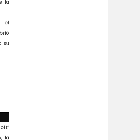
e la
e el
brió
o su
oft’
, la