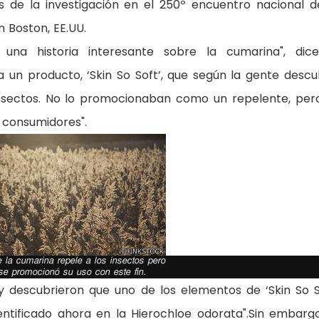
os de la investigación en el 250º encuentro nacional d
 Boston, EE.UU.
 una historia interesante sobre la cumarina", dic
ía un producto, ‘Skin So Soft’, que según la gente descu
nsectos. No lo promocionaban como un repelente, per
 consumidores".
 la cumarina repele a los insectos pero
se promocionó su uso con este fin.
n y descubrieron que uno de los elementos de ‘Skin So S
ntificado ahora en la Hierochloe odorata".Sin embargo