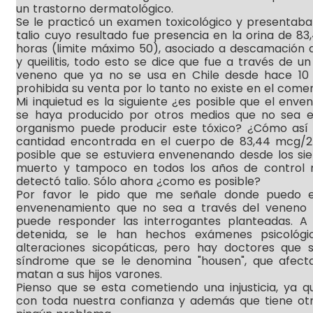
un trastorno dermatológico.
Se le practicó un examen toxicológico y presentaba
talio cuyo resultado fue presencia en la orina de 
horas (limite máximo 50), asociado a descamación d
y queilitis, todo esto se dice que fue a través de u
veneno que ya no se usa en Chile desde hace 10 
prohibida su venta por lo tanto no existe en el comer
Mi inquietud es la siguiente ¿es posible que el enve
se haya producido por otros medios que no sea es
organismo puede producir este tóxico? ¿Cómo así 
cantidad encontrada en el cuerpo de 83,44 mcg/24 h
posible que se estuviera envenenando desde los sie
muerto y tampoco en todos los años de control 
detectó talio. Sólo ahora ¿como es posible?
Por favor le pido que me señale donde puedo 
envenenamiento que no sea a través del veneno 
puede responder las interrogantes planteadas. A
detenida, se le han hechos exámenes psicológ
alteraciones sicopáticas, pero hay doctores que s
síndrome que se le denomina "housen", que afect
matan a sus hijos varones.
Pienso que se esta cometiendo una injusticia, ya 
con toda nuestra confianza y además que tiene otro