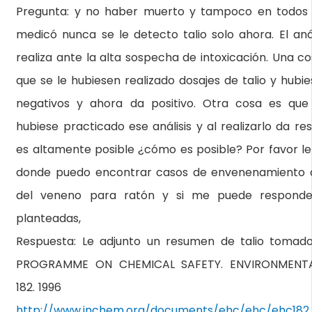
Pregunta: y no haber muerto y tampoco en todos 
medicó nunca se le detecto talio solo ahora. El anál
realiza ante la alta sospecha de intoxicación. Una c
que se le hubiesen realizado dosajes de talio y hubi
negativos y ahora da positivo. Otra cosa es que
hubiese practicado ese análisis y al realizarlo da res
es altamente posible ¿cómo es posible? Por favor l
donde puedo encontrar casos de envenenamiento q
del veneno para ratón y si me puede responder
planteadas,
Respuesta: Le adjunto un resumen de talio tomad
PROGRAMME ON CHEMICAL SAFETY. ENVIRONMENTA
182. 1996
http://www.inchem.org/documents/ehc/ehc/ehc182