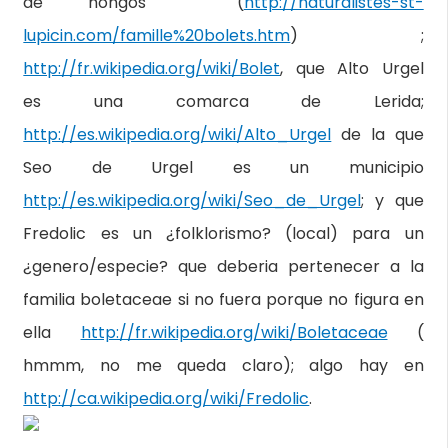
de hongos (
http://naturalistes-st-
lupicin.com/famille%20bolets.htm
) ;
http://fr.wikipedia.org/wiki/Bolet
, que Alto Urgel
es una comarca de Lerida;
http://es.wikipedia.org/wiki/Alto_Urgel
de la que
Seo de Urgel es un municipio
http://es.wikipedia.org/wiki/Seo_de_Urgel
; y que
Fredolic es un ¿folklorismo? (local) para un
¿genero/especie? que deberia pertenecer a la
familia boletaceae si no fuera porque no figura en
ella
http://fr.wikipedia.org/wiki/Boletaceae
(
hmmm, no me queda claro); algo hay en
http://ca.wikipedia.org/wiki/Fredolic
.